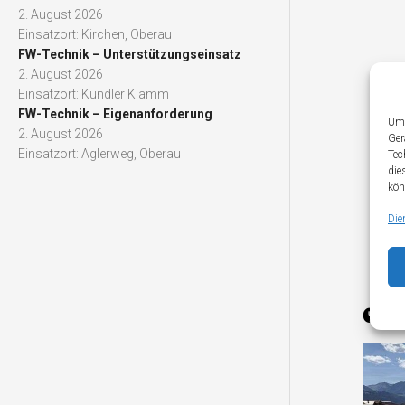
2. August 2026
Einsatzort: Kirchen, Oberau
FW-Technik – Unterstützungseinsatz
2. August 2026
Einsatzort: Kundler Klamm
FW-Technik – Eigenanforderung
Um 
2. August 2026
Ger
Einsatzort: Aglerweg, Oberau
Tec
die
kön
Die
YO