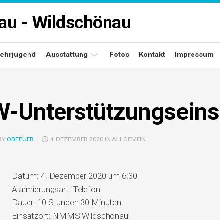
rau - Wildschönau
ehrjugend
Ausstattung
Fotos
Kontakt
Impressum
Fuhrpark
W-Unterstützungseins
Gerätehäuser
BY
OBFEUER
—
4. DEZEMBER 2020 IN ALLGEMEIN
Datum:
4. Dezember 2020 um 6:30
Alarmierungsart:
Telefon
Dauer:
10 Stunden 30 Minuten
Einsatzort:
NMMS Wildschönau