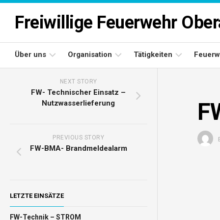
Skip
to
Freiwillige Feuerwehr Obe
content
Über uns
Organisation
Tätigkeiten
Feuerw
NEXT STORY
Einsatzgebiet
Kommando
Einsätze
FW- Technischer Einsatz –
F
Nutzwasserlieferung
Aufgaben
Ausschuss
Bewerbsmannschaften
Oberau
Feuerwehrarchiv
Sachbearbeiter
PREVIOUS STORY
FW-BMA- Brandmeldealarm
LETZTE EINSÄTZE
FW-Technik – STROM