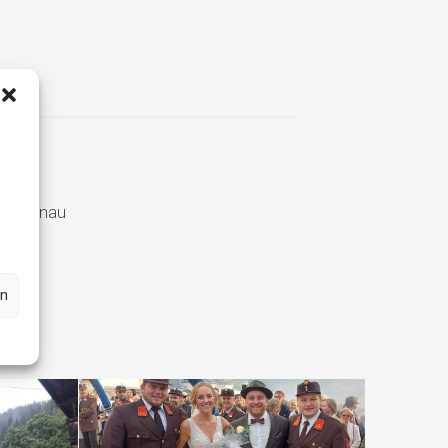
ldschönau
en