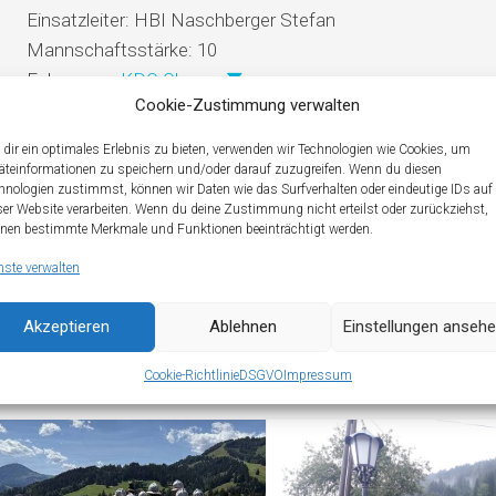
Einsatzleiter:
HBI Naschberger Stefan
Mannschaftsstärke:
10
Fahrzeuge:
KDO Oberau
Cookie-Zustimmung verwalten
dir ein optimales Erlebnis zu bieten, verwenden wir Technologien wie Cookies, um
äteinformationen zu speichern und/oder darauf zuzugreifen. Wenn du diesen
Einsatzbericht:
hnologien zustimmst, können wir Daten wie das Surfverhalten oder eindeutige IDs auf
ser Website verarbeiten. Wenn du deine Zustimmung nicht erteilst oder zurückziehst,
nen bestimmte Merkmale und Funktionen beeinträchtigt werden.
Unterstützung Gemeinde Wildschönau bei Teststraße Wi
nste verwalten
Akzeptieren
Ablehnen
Einstellungen anseh
Cookie-Richtlinie
DSGVO
Impressum
U MAY ALSO LIKE...