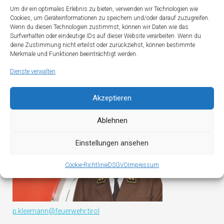
Um dir ein optimales Erlebnis zu bieten, verwenden wir Technologien wie
l.stadler@feuerwehr.tirol
Cookies, um Geräteinformationen zu speichern und/oder darauf zuzugreifen.
Wenn du diesen Technologien zustimmst, können wir Daten wie das
Surfverhalten oder eindeutige IDs auf dieser Website verarbeiten. Wenn du
deine Zustimmung nicht erteilst oder zurückziehst, können bestimmte
Merkmale und Funktionen beeinträchtigt werden.
Dienste verwalten
Name:
HV Peter
Akzeptieren
Kleemann
Funktion:
Ablehnen
Schriftführer
der FF
Einstellungen ansehen
Oberau
Mail
:
Cookie-Richtlinie
DSGVO
Impressum
p.kleemann@feuerwehr.tirol