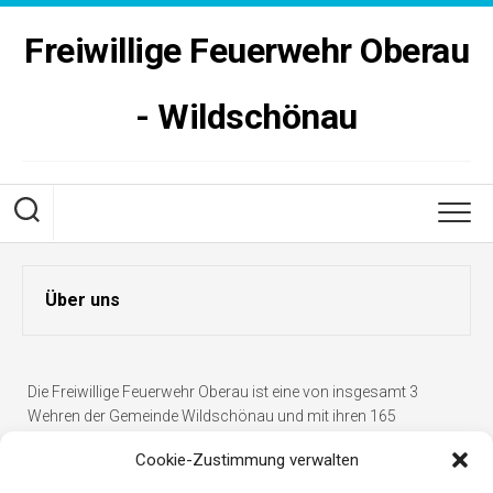
Skip
to
Freiwillige Feuerwehr Oberau
content
- Wildschönau
Über uns
Die Freiwillige Feuerwehr Oberau ist eine von insgesamt 3
Wehren der Gemeinde Wildschönau und mit ihren 165
Mitgliedern die Mitgliederstärkste im Bezirk Kufstein.
Cookie-Zustimmung verwalten
Bedingt durch die weite Streuung der einzelnen Ortsteile ist die