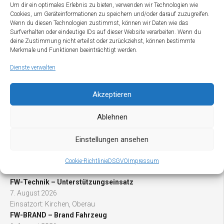
FF Oberau in einer Hauptwache in Oberau und 2 Löschzüge
Um dir ein optimales Erlebnis zu bieten, verwenden wir Technologien wie
Cookies, um Geräteinformationen zu speichern und/oder darauf zuzugreifen.
(Ortsteil Mühltal und Ortsteil Thierbach) unterteilt.
Wenn du diesen Technologien zustimmst, können wir Daten wie das
Surfverhalten oder eindeutige IDs auf dieser Website verarbeiten. Wenn du
Zur Zeit sind in den Gerätehäusern 7 Fahrzeuge untergebracht
deine Zustimmung nicht erteilst oder zurückziehst, können bestimmte
(2 TLFA, 1 LFA, 1 KLFA, 1 SF, 1 MTF, 1 KDO).
Merkmale und Funktionen beeinträchtigt werden.
Als Grundlage für diese Umstrukturierungen wird das „Konzept
Dienste verwalten
der Wildschönauer Feuerwehren“ herangezogen.
Akzeptieren
Ablehnen
Einstellungen ansehen
LETZTE EINSÄTZE
Cookie-Richtlinie
DSGVO
Impressum
FW-Technik – Unterstützungseinsatz
7. August 2026
Einsatzort: Kirchen, Oberau
FW-BRAND – Brand Fahrzeug