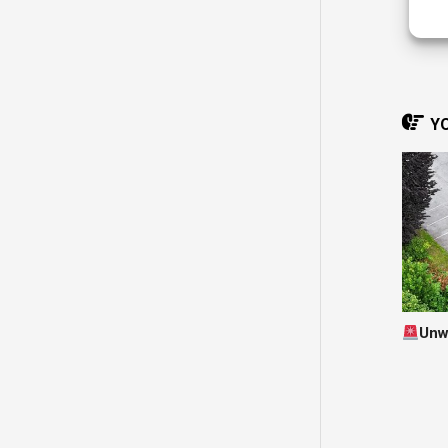
YO
Unw