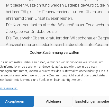
Mit dieser Auszeichnung werden Betriebe gewürdigt, die ihr
bei ihrer Tätigkeit im Feuerwehrdienst unterstützen und d
ehrenamtlichen Einsatzwesen leisten.
Die Kommandanten aller drei Wildschönauer Feuerwehren l
Übergabe vor Ort dabei zu sein.
Die Feuerwehr Oberau gratuliert den Wildschönauer Bergba
Auszeichnung und bedankt sich für die stets gute Zusam
Feuerwehren im Hochtal!
Cookie-Zustimmung verwalten
dir ein optimales Erlebnis zu bieten, verwenden wir Technologien wie Cookies, um
äteinformationen zu speichern und/oder darauf zuzugreifen. Wenn du diesen
hnologien zustimmst, können wir Daten wie das Surfverhalten oder eindeutige IDs auf
ser Website verarbeiten. Wenn du deine Zustimmung nicht erteilst oder zurückziehst,
nen bestimmte Merkmale und Funktionen beeinträchtigt werden.
nste verwalten
Akzeptieren
Ablehnen
Einstellungen anseh