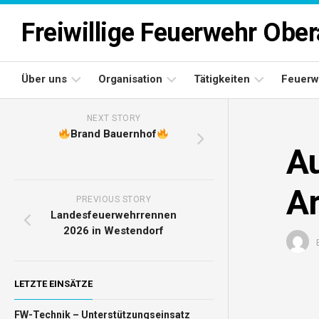
Skip
to
Freiwillige Feuerwehr Obe
content
Über uns
Organisation
Tätigkeiten
Feuerw
NEXT STORY
Einsatzgebiet
Kommando
Einsätze
Brand Bauernhof
Au
Aufgaben
Ausschuss
Bewerbsmannschaften
Oberau
Feuerwehrarchiv
Sachbearbeiter
A
PREVIOUS STORY
Landesfeuerwehrrennen
2026 in Westendorf
LETZTE EINSÄTZE
FW-Technik – Unterstützungseinsatz