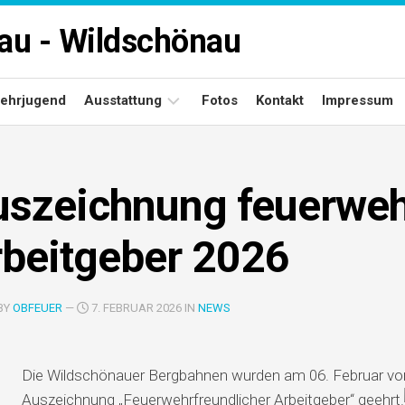
rau - Wildschönau
ehrjugend
Ausstattung
Fotos
Kontakt
Impressum
Fuhrpark
szeichnung feuerweh
Gerätehäuser
rbeitgeber 2026
BY
OBFEUER
—
7. FEBRUAR 2026 IN
NEWS
Die Wildschönauer Bergbahnen wurden am 06. Februar vo
Auszeichnung „Feuerwehrfreundlicher Arbeitgeber“ geehrt.