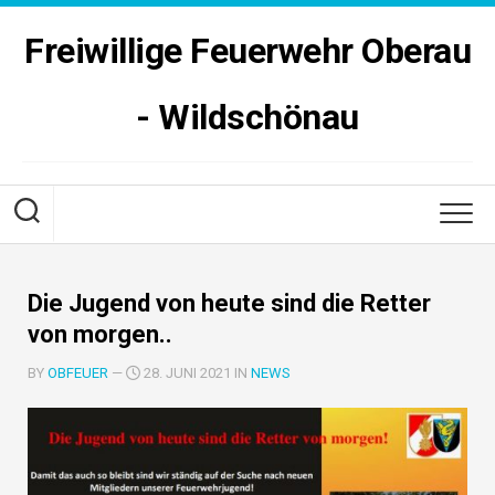
Skip
to
Freiwillige Feuerwehr Oberau
content
- Wildschönau
Die Jugend von heute sind die Retter
von morgen..
BY
OBFEUER
—
28. JUNI 2021 IN
NEWS