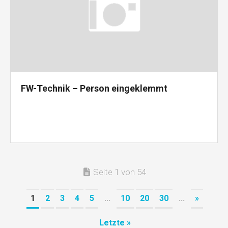
FW-Technik – Person eingeklemmt
Seite 1 von 54
1
2
3
4
5
...
10
20
30
...
»
Letzte »