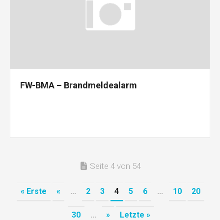
FW-BMA – Brandmeldealarm
Seite 4 von 54
« Erste
«
...
2
3
4
5
6
...
10
20
30
...
»
Letzte »