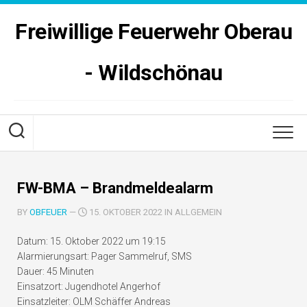
Skip
to
Freiwillige Feuerwehr Oberau
content
- Wildschönau
FW-BMA – Brandmeldealarm
BY
OBFEUER
—
15. OKTOBER 2022 IN ALLGEMEIN
Datum:
15. Oktober 2022 um 19:15
Alarmierungsart:
Pager Sammelruf, SMS
Dauer:
45 Minuten
Einsatzort:
Jugendhotel Angerhof
Einsatzleiter:
OLM Schäffer Andreas