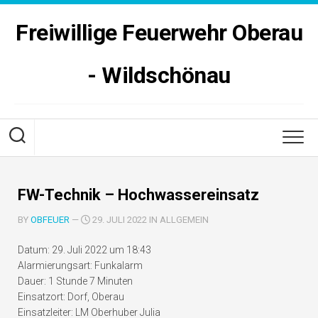
Skip
to
Freiwillige Feuerwehr Oberau
content
- Wildschönau
FW-Technik – Hochwassereinsatz
BY
OBFEUER
—
29. JULI 2022 IN ALLGEMEIN
Datum:
29. Juli 2022 um 18:43
Alarmierungsart:
Funkalarm
Dauer:
1 Stunde 7 Minuten
Einsatzort:
Dorf, Oberau
Einsatzleiter:
LM Oberhuber Julia