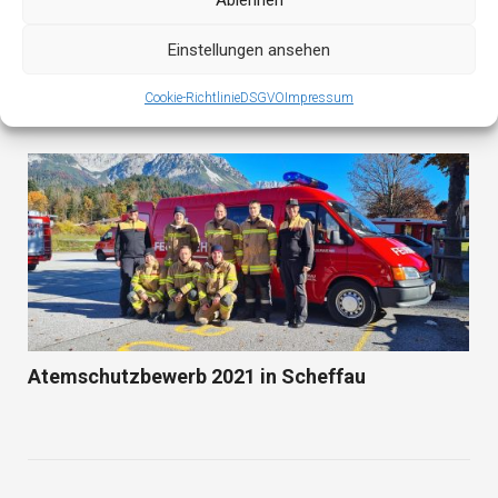
122. Jahreshauptversammlung mit
Einstellungen ansehen
Kommandoübergabe
Cookie-Richtlinie
DSGVO
Impressum
Atemschutzbewerb 2021 in Scheffau