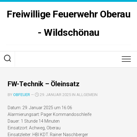
Skip
to
Freiwillige Feuerwehr Oberau
content
- Wildschönau
FW-Technik – Öleinsatz
BY
OBFEUER
—
29. JANUAR 2025 IN ALLGEMEIN
Datum:
29. Januar 2025 um 16:06
Alarmierungsart:
Pager Kommandoschleife
Dauer:
1 Stunde 14 Minuten
Einsatzort:
Achweg, Oberau
Einsatzleiter:
HBI KDT. Rainer Naschberger