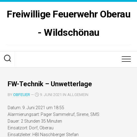
Skip
to
Freiwillige Feuerwehr Oberau
content
- Wildschönau
FW-Technik – Unwetterlage
BY
OBFEUER
—
9. JUNI 2021 IN ALLGEMEIN
Datum:
9. Juni 2021 um 18:55
Alarmierungsart:
Pager Sammelruf, Sirene, SMS
Dauer:
2 Stunden 35 Minuten
Einsatzort:
Dorf, Oberau
Einsatzleiter:
HBI Naschberger Stefan