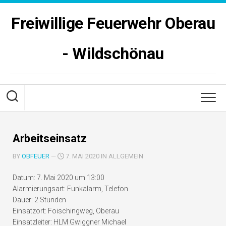
Skip
to
Freiwillige Feuerwehr Oberau
content
- Wildschönau
Arbeitseinsatz
BY
OBFEUER
—
7. MAI 2020 IN ALLGEMEIN
Datum:
7. Mai 2020 um 13:00
Alarmierungsart:
Funkalarm, Telefon
Dauer:
2 Stunden
Einsatzort:
Foischingweg, Oberau
Einsatzleiter:
HLM Gwiggner Michael