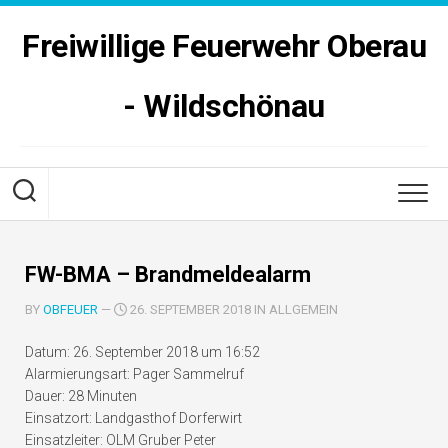
Skip
to
Freiwillige Feuerwehr Oberau
content
- Wildschönau
FW-BMA – Brandmeldealarm
BY
OBFEUER
—
26. SEPTEMBER 2018 IN ALLGEMEIN
Datum:
26. September 2018 um 16:52
Alarmierungsart:
Pager Sammelruf
Dauer:
28 Minuten
Einsatzort:
Landgasthof Dorferwirt
Einsatzleiter:
OLM Gruber Peter