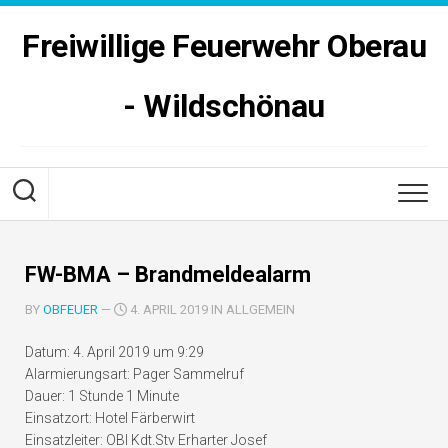
Skip
to
Freiwillige Feuerwehr Oberau
content
- Wildschönau
FW-BMA – Brandmeldealarm
BY
OBFEUER
—
4. APRIL 2019 IN ALLGEMEIN
Datum:
4. April 2019 um 9:29
Alarmierungsart:
Pager Sammelruf
Dauer:
1 Stunde 1 Minute
Einsatzort:
Hotel Färberwirt
Einsatzleiter:
OBI Kdt.Stv Erharter Josef