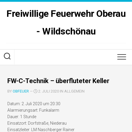
Skip
to
Freiwillige Feuerwehr Oberau
content
- Wildschönau
FW-C-Technik – überfluteter Keller
BY
OBFEUER
—
2. JULI 2020 IN ALLGEMEIN
Datum:
2. Juli 2020 um 20:30
Alarmierungsart:
Funkalarm
Dauer:
1 Stunde
Einsatzort:
Dorfstraße, Niederau
Einsatzleiter:
LM Naschberger Rainer