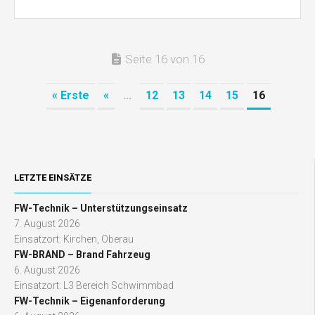
Seite 16 von 16
« Erste
«
...
12
13
14
15
16
LETZTE EINSÄTZE
FW-Technik – Unterstützungseinsatz
7. August 2026
Einsatzort: Kirchen, Oberau
FW-BRAND – Brand Fahrzeug
6. August 2026
Einsatzort: L3 Bereich Schwimmbad
FW-Technik – Eigenanforderung