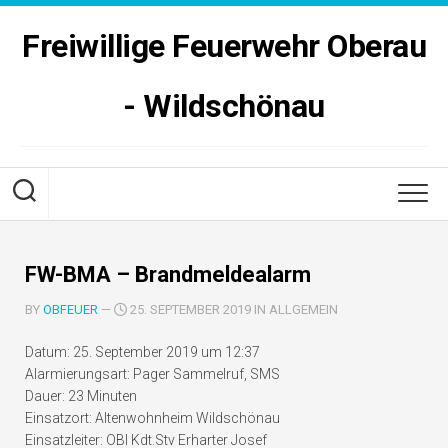
Skip
to
Freiwillige Feuerwehr Oberau
content
- Wildschönau
FW-BMA – Brandmeldealarm
BY
OBFEUER
—
25. SEPTEMBER 2019 IN ALLGEMEIN
Datum:
25. September 2019 um 12:37
Alarmierungsart:
Pager Sammelruf, SMS
Dauer:
23 Minuten
Einsatzort:
Altenwohnheim Wildschönau
Einsatzleiter:
OBI Kdt.Stv Erharter Josef