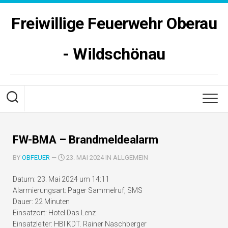
Skip
to
Freiwillige Feuerwehr Oberau
content
- Wildschönau
FW-BMA – Brandmeldealarm
BY
OBFEUER
—
23. MAI 2024 IN ALLGEMEIN
Datum:
23. Mai 2024 um 14:11
Alarmierungsart:
Pager Sammelruf, SMS
Dauer:
22 Minuten
Einsatzort:
Hotel Das Lenz
Einsatzleiter:
HBI KDT. Rainer Naschberger