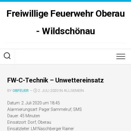
Skip
to
Freiwillige Feuerwehr Oberau
content
- Wildschönau
FW-C-Technik – Unwettereinsatz
BY
OBFEUER
—
2. JULI 2020 IN ALLGEMEIN
Datum:
2. Juli 2020 um 18:45
Alarmierungsart:
Pager Sammelruf, SMS
Dauer:
45 Minuten
Einsatzort:
Dorf, Oberau
Einsatzleiter:
LM Naschberger Rainer