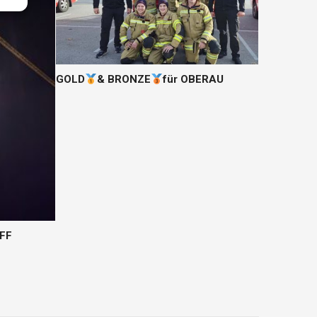
GOLD
& BRONZE
für OBERAU
 FF