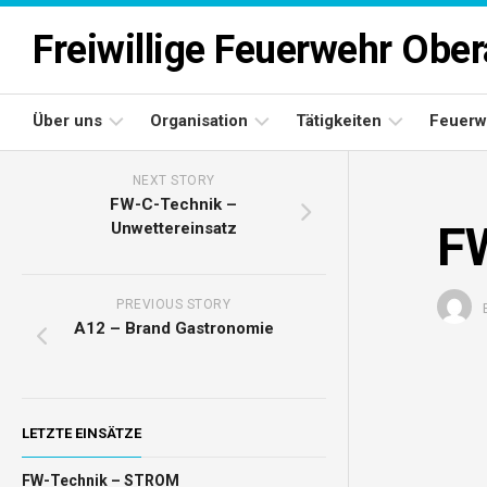
Skip
to
Freiwillige Feuerwehr Obe
content
Über uns
Organisation
Tätigkeiten
Feuerw
NEXT STORY
Einsatzgebiet
Kommando
Einsätze
FW-C-Technik –
F
Unwettereinsatz
Aufgaben
Ausschuss
Bewerbsmannschaften
Oberau
Feuerwehrarchiv
Sachbearbeiter
PREVIOUS STORY
A12 – Brand Gastronomie
LETZTE EINSÄTZE
FW-Technik – STROM