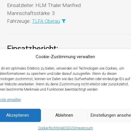
Einsatzleiter:
HLM Thaler Manfred
Mannschaftsstärke:
3
Fahrzeuge:
TLFA Oberau
Einsatzbericht:
Cookie-Zustimmung verwalten
Nutzwasserlieferung mit TLFA Oberau
dir ein optimales Erlebnis zu bieten, verwenden wir Technologien wie Cookies, um
äteinformationen zu speichern und/oder darauf zuzugreifen. Wenn du diesen
hnologien zustimmst, können wir Daten wie das Surfverhalten oder eindeutige IDs auf
ser Website verarbeiten. Wenn du deine Zustimmung nicht erteilst oder zurückziehst,
nen bestimmte Merkmale und Funktionen beeinträchtigt werden.
nste verwalten
U MAY ALSO LIKE...
Akzeptieren
Ablehnen
Einstellungen anseh
Cookie-Richtlinie
DSGVO
Impressum