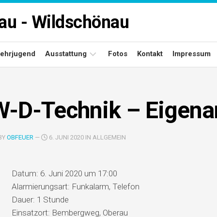
rau - Wildschönau
ehrjugend
Ausstattung
Fotos
Kontakt
Impressum
Fuhrpark
W-D-Technik – Eigena
Gerätehäuser
BY
OBFEUER
—
6. JUNI 2020 IN ALLGEMEIN
Datum:
6. Juni 2020 um 17:00
Alarmierungsart:
Funkalarm, Telefon
Dauer:
1 Stunde
Einsatzort:
Bembergweg, Oberau