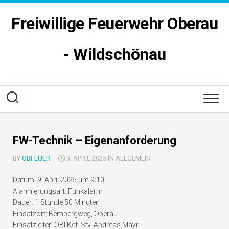
Skip
to
Freiwillige Feuerwehr Oberau
content
- Wildschönau
FW-Technik – Eigenanforderung
BY
OBFEUER
—
9. APRIL 2025 IN ALLGEMEIN
Datum:
9. April 2025 um 9:10
Alarmierungsart:
Funkalarm
Dauer:
1 Stunde 50 Minuten
Einsatzort:
Bembergweg, Oberau
Einsatzleiter:
OBI Kdt. Stv. Andreas Mayr