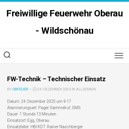
Skip
to
Freiwillige Feuerwehr Oberau
content
- Wildschönau
FW-Technik – Technischer Einsatz
BY
OBFEUER
—
24. DEZEMBER 2025 IN ALLGEMEIN
Datum:
24. Dezember 2025 um 9:17
Alarmierungsart:
Pager Sammelruf, SMS
Dauer:
1 Stunde 13 Minuten
Einsatzort:
Egg, Oberau
Einsatzleiter:
HBI KDT. Rainer Naschberger