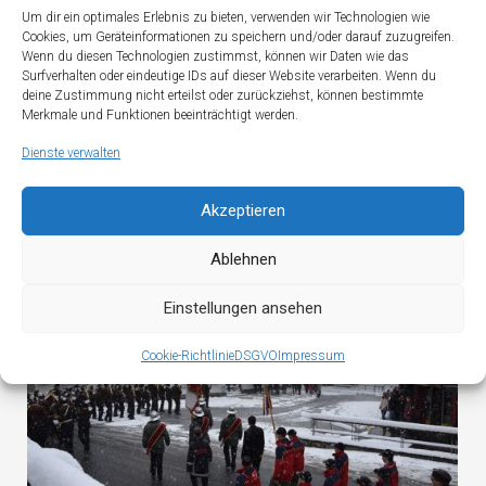
Um dir ein optimales Erlebnis zu bieten, verwenden wir Technologien wie
Cookies, um Geräteinformationen zu speichern und/oder darauf zuzugreifen.
Wenn du diesen Technologien zustimmst, können wir Daten wie das
Surfverhalten oder eindeutige IDs auf dieser Website verarbeiten. Wenn du
deine Zustimmung nicht erteilst oder zurückziehst, können bestimmte
Merkmale und Funktionen beeinträchtigt werden.
Florianifeier der FF Oberau
Dienste verwalten
Akzeptieren
Ablehnen
Einstellungen ansehen
Cookie-Richtlinie
DSGVO
Impressum