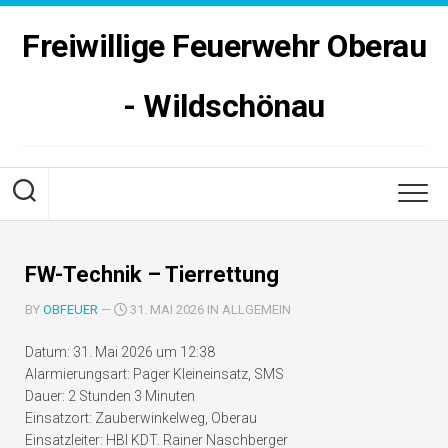
Skip
to
Freiwillige Feuerwehr Oberau
content
- Wildschönau
FW-Technik – Tierrettung
BY
OBFEUER
—
31. MAI 2026 IN ALLGEMEIN
Datum:
31. Mai 2026 um 12:38
Alarmierungsart:
Pager Kleineinsatz, SMS
Dauer:
2 Stunden 3 Minuten
Einsatzort:
Zauberwinkelweg, Oberau
Einsatzleiter:
HBI KDT. Rainer Naschberger