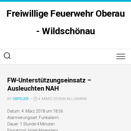
Skip
to
Freiwillige Feuerwehr Oberau
content
- Wildschönau
FW-Unterstützungseinsatz –
Ausleuchten NAH
BY
OBFEUER
—
4. MÄRZ 2018 IN ALLGEMEIN
Datum:
4. März 2018 um 18:56
Alarmierungsart:
Funkalarm
Dauer:
1 Stunde 4 Minuten
Einsatzort:
Hotel Alpenstern