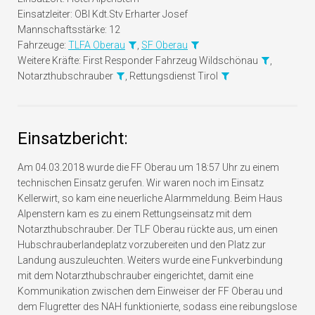
Einsatzleiter:
OBI Kdt.Stv Erharter Josef
Mannschaftsstärke:
12
Fahrzeuge:
TLFA Oberau
,
SF Oberau
Weitere Kräfte:
First Responder Fahrzeug Wildschönau
,
Notarzthubschrauber
, Rettungsdienst Tirol
Einsatzbericht:
Am 04.03.2018 wurde die FF Oberau um 18:57 Uhr zu einem
technischen Einsatz gerufen. Wir waren noch im Einsatz
Kellerwirt, so kam eine neuerliche Alarmmeldung. Beim Haus
Alpenstern kam es zu einem Rettungseinsatz mit dem
Notarzthubschrauber. Der TLF Oberau rückte aus, um einen
Hubschrauberlandeplatz vorzubereiten und den Platz zur
Landung auszuleuchten. Weiters wurde eine Funkverbindung
mit dem Notarzthubschrauber eingerichtet, damit ei
ne
Kommunikation zwischen dem Einweiser der FF Oberau und
dem Flugretter des NAH funktionierte, sodass eine reibungslose